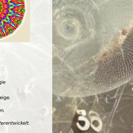
gie
eige.
n.
terentwickelt.