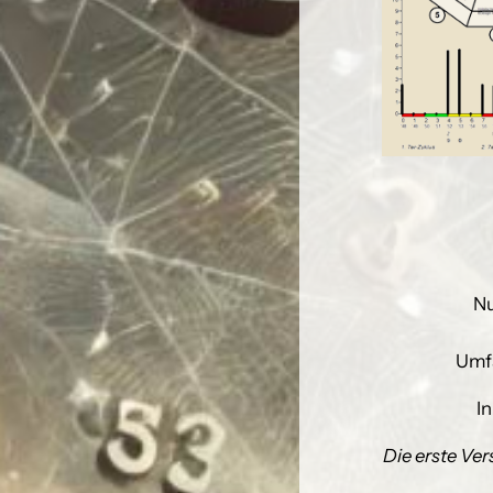
Nu
Umfa
I
Die erste Ver